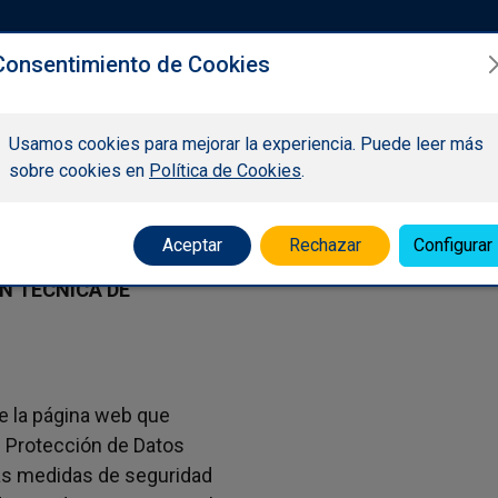
IOS
COMITÉS TÉCNICOS
CONGRESOS & FORMACIÓN
RUTAS
OT
Consentimiento de Cookies
Usamos cookies para mejorar la experiencia. Puede leer más
sobre cookies en
Política de Cookies
.
Aceptar
Rechazar
Configurar
N TÉCNICA DE
e la página web que
 Protección de Datos
las medidas de seguridad