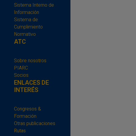
Sistema Interno de
Información
Sistema de
Cumplimiento
Normativo
ATC
Sobre nosotros
PIARC
Socios
ENLACES DE
INTERÉS
Congresos &
Formación
Otras publicaciones
Rutas