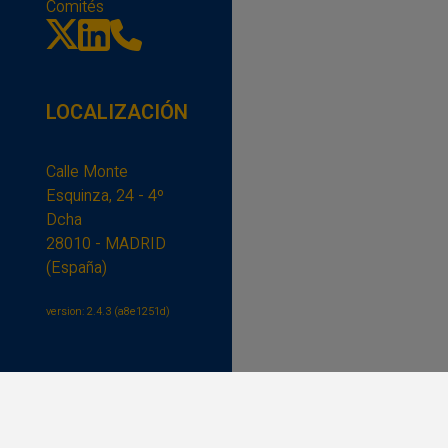
Comités
LOCALIZACIÓN
Calle Monte
Esquinza, 24 - 4º
Dcha
28010 - MADRID
(España)
version: 2.4.3 (a8e1251d)