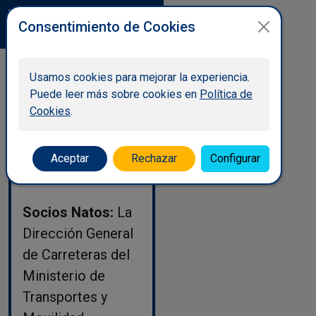
Consentimiento de Cookies
Socios
Usamos cookies para mejorar la experiencia.
Puede leer más sobre cookies en
Política de
Cookies
.
Las categorías de
socios con las que
Aceptar
Rechazar
Configurar
cuenta la ATC son:
Socios Natos:
La
Dirección General
de Carreteras del
Ministerio de
Transportes y