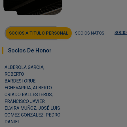
SOCIO
SOCIOS A TÍTULO PERSONAL
SOCIOS NATOS
Socios De Honor
ALBEROLA GARCIA,
ROBERTO
BARDESI ORUE-
ECHEVARRIA, ALBERTO
CRIADO BALLESTEROS,
FRANCISCO JAVIER
ELVIRA MUÑOZ, JOSÉ LUIS
GOMEZ GONZALEZ, PEDRO
DANIEL